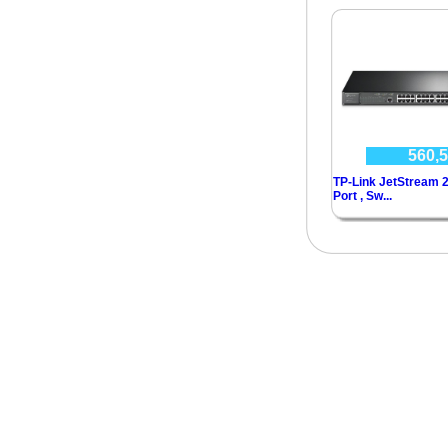
560,5
TP-Link JetStream 2
Port , Sw...