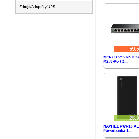
Zdroje/Adaptéry/UPS
59,5
MERCUSYS MS108
M2, 8-Port 2....
25,0
NAVITEL PWR10 AL
Powerbanka 1...